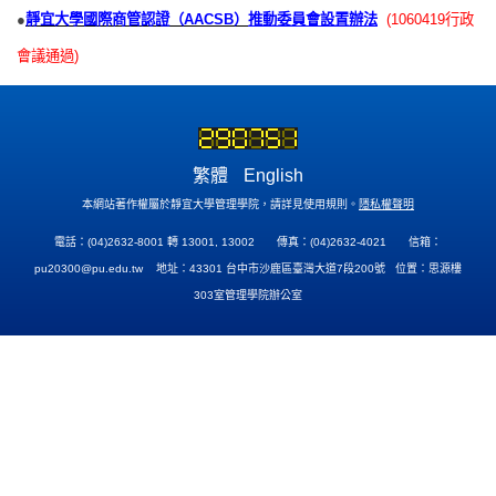
●
靜宜大學國際商管認證（AACSB）
推動委員會設置辦法
(1060419
行政
會議通過
)
繁體
English
本網站著作權屬於靜宜大學管理學院，請詳見使用規則。
隱私權聲明
電話：(04)2632-8001 轉 13001, 13002 傳真：(04)2632-4021 信箱：
pu20300@pu.edu.tw
地址：43301 台中市沙鹿區臺灣大道7段200號 位置：思源樓
303室管理學院辦公室