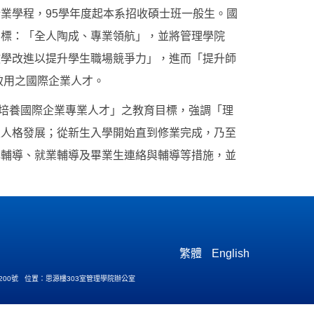
企業學程，95學年度起本系招收碩士班一般生。國
目標：「全人陶成、專業領航」，並將管理學院
教學改進以提升學生職場競爭力」，進而「提升師
致用之國際企業人才。
培養國際企業專業人才」之教育目標，強調「理
生人格發展；從新生入學開始直到修業完成，乃至
學輔導、就業輔導及畢業生連絡與輔導等措施，並
繁體
English
200號 位置：思源樓303室管理學院辦公室