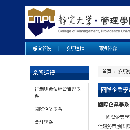
跳
到
主
要
內
容
區
靜宜管院
系所巡禮
師資陣容
首頁
系所
系所巡禮
行銷與數位經營管理學
國際企業學
系
國際企業學系
國際企業學系
國際企業學系前
會計學系
化趨勢帶動國際