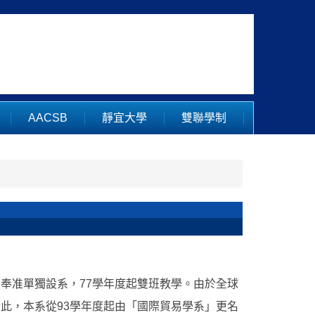
AACSB
靜宜大學
雙聯學制
奉准單獨設系，77學年度起雙班教學。由於全球
此，本系從93學年度起由「國際貿易學系」更名