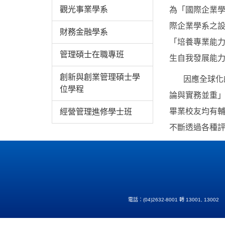
觀光事業學系
為「國際企業學
際企業學系之
財務金融學系
「培養專業能
管理碩士在職專班
生自我發展能力
創新與創業管理碩士學
因應全球化的
位學程
論與實務並重
畢業校友均有
經營管理進修學士班
不斷透過各種
電話：(04)2632-8001 轉 13001, 13