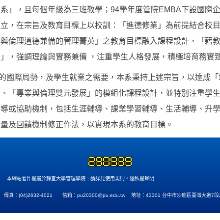
系」，且每個年級為三班教學；94學年度管院EMBA下設國際
設立，在宗旨及教育目標上以校訓：「進德修業」為前提結合校
力與倫理道德兼備的管理菁英」之教育目標融入課程設計，「藉
」，強調理論與實務兼備 ，注重學生人格發展，積極培育務實
國際局勢，及學生就業之需要，本系秉持上述宗旨，以達成「
」、「專業與倫理雙元發展」的模組化課程設計，並特別注重學
輔導或協助機制，包括生涯輔導、課業學習輔導、生活輔導、升
評量及回饋機制修正作法，以實現本系的教育目標。
本網站著作權屬於靜宜大學管理學院，請詳見使用規則。
隱私權聲明
002 傳真：(04)2632-4021 信箱：
pu20300@pu.edu.tw
地址：43301 台中市沙鹿區臺灣大道7段