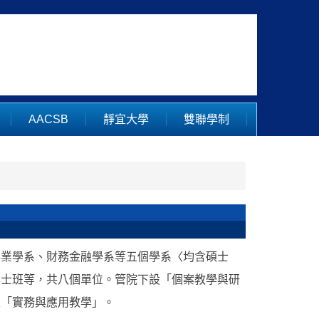
AACSB
靜宜大學
雙聯學制
事業學系、財務金融學系等五個學系〈均含碩士
學士班等，共八個單位。管院下設「個案教學與研
及「實務與應用教學」。