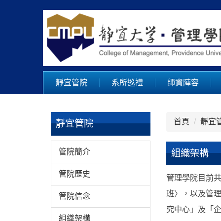
跳
到
主
要
內
容
區
靜宜管院
系所巡禮
師資陣容
首頁
靜宜
靜宜管院
管院簡介
組織架構
管院歷史
管理學院目前
班〉，以及管
管院信念
究中心」及「
組織架構