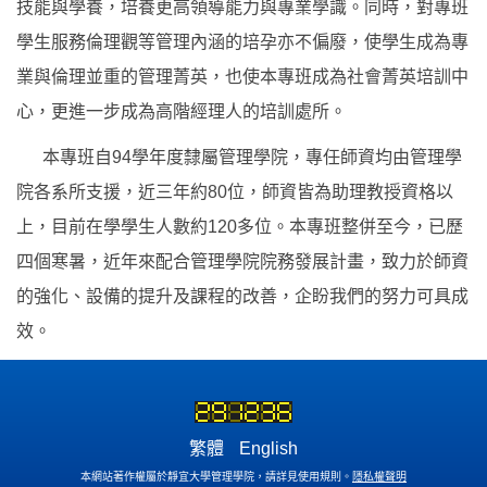
技能與學養，培養更高領導能力與專業學識。同時，對專班
學生服務倫理觀等管理內涵的培孕亦不偏廢，使學生成為專
業與倫理並重的管理菁英，也使本專班成為社會菁英培訓中
心，更進一步成為高階經理人的培訓處所。
本專班自94學年度隸屬管理學院，專任師資均由管理學
院各系所支援，近三年約80位，師資皆為助理教授資格以
上，目前在學學生人數約120多位。本專班整併至今，已歷
四個寒暑，近年來配合管理學院院務發展計畫，致力於師資
的強化、設備的提升及課程的改善，企盼我們的努力可具成
效。
繁體
English
本網站著作權屬於靜宜大學管理學院，請詳見使用規則。
隱私權聲明