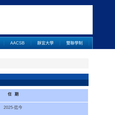
AACSB
靜宜大學
雙聯學制
任 期
2025-迄今