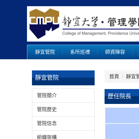
跳
到
主
要
內
容
區
靜宜管院
系所巡禮
師資陣容
首頁
靜宜
靜宜管院
管院簡介
歷任院長
管院歷史
管院信念
組織架構