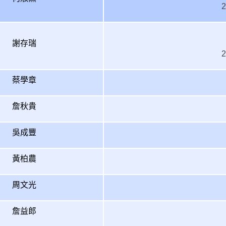
謝存瑞
蔡學章
詹秋貴
吳成豐
黃柏農
周文光
詹益郎